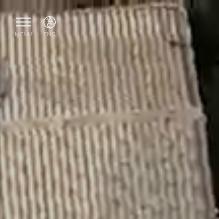
MENU
ENG
ENG
ITA