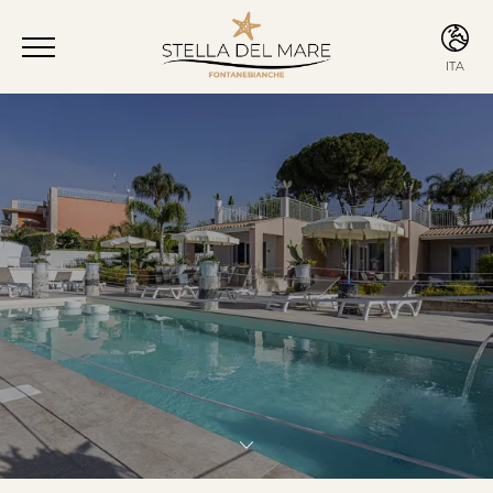
ITA
ENG
ITA